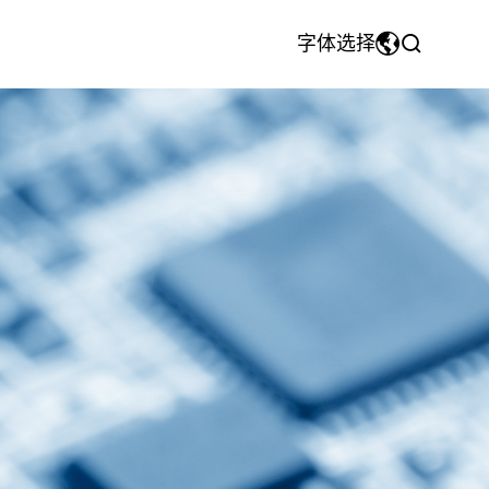
字体选择
MyriadPro
中文
注塑模具&注塑件
团队风采
CNC机加工件
荣耀字体
繁体中文
宋体
English
微软雅黑
日本語です
华文细黑
En français
Español
Pусский