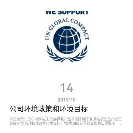
，成为全球可持续发展进程中熠熠生辉的灯塔。 我们毅然踏上征程，积
极参与联合国全球契约，这不仅是一次简单的选择，更是一份沉甸甸的责
任担当。全球契约的十项原则，涵盖人权、劳工标准、环境以及反腐败等
核心领域，宛如一座坚固的桥梁，连接起企业与全球可持续发展的共同愿
景。 我们深知，践行人权原则，是保障每一位员工基本权益的基石。在
企业内部，我们为员工提供平等的就业机会，营造安全、和谐、包容的工
作环境，尊重每一个独特的个体，让员工的创造力和潜力得以充分释放。
秉持劳工标准，我们致力于为员工创造公平合理的薪酬待遇，保障他们的
工作时间与休息权利，积极推动职业技能培训，助力员工实现个人职业发
展目标，使每一位员工都能在工作中收获成长与尊严。 在环境保护方面
，我们将绿色理念融入企业运营的每一个环节。从原材料的选择到生产工
艺的优化，再到产品的全生命周期管理，我们不断探索创新，力求降低能
源消耗，减少废弃物排放，积极推动可再生能源的使用，为守护地球的绿
水青山贡献力量。 坚决抵制腐败行为，我们构建起透明、公正的企业治
理体系，以诚信为本，树立良好的企业形象，为营造风清气正的商业环境
添砖加瓦。 参与联合国全球契约，是我们迈向可持续发展的坚定步伐。
我们将与全球众多志同道合的企业携手共进，在这一伟大的全球行动中，
凝聚力量，分享经验，共同探索可持续发展的新模式、新路径。用我们的
实际行动，为世界创造一个更加美好的明天，让可持续发展的理念在全球
范围内生根发芽、开花结果。 让我们以联合国全球契约为指引，心怀对
14
未来的憧憬与责任，向着可持续发展的光明彼岸奋勇前行，共同铸就人类
与地球和谐共生的美好未来。
2019/10
公司环境政策和环境目标
环境政策：遵守环保法规 发展绿色产品节能降耗降废 清洁安全生产建设
美好环境 管理持续改善环境目标：*各类固废处置符合相关法规要求，固
废分类存放有效处置率达100%*废气、废水、噪声排放符合相关法规要
求*火灾爆...