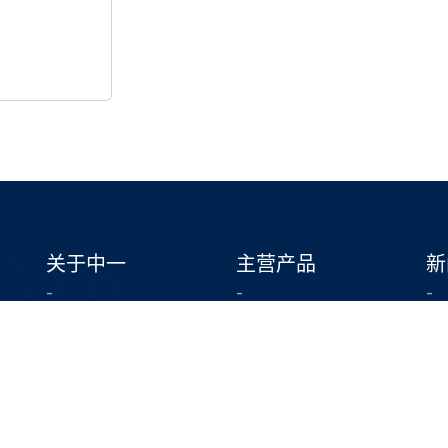
关于中一
主营产品
新
-
-
-
公司介绍
银合金材料
公
第二生产基地
电接触材料
发展历程
一体化电接触组件
企业文化
复合金属材料
企业荣誉
精密金属冲压模具&零件
团队风采
注塑模具&注塑件