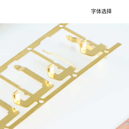
字体选择
MyriadPro
中文
注塑模具&注塑件
团队风采
CNC机加工件
荣耀字体
繁体中文
宋体
English
微软雅黑
日本語です
华文细黑
En français
Español
Pусский